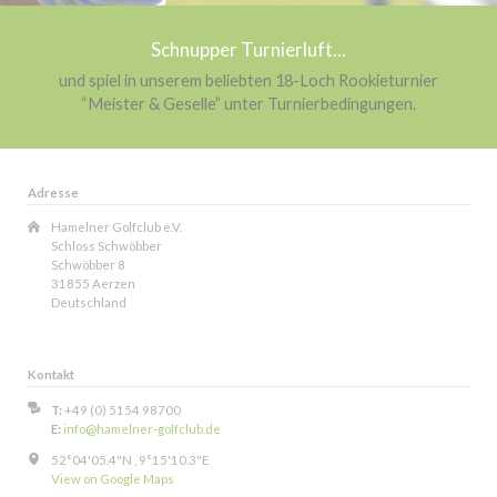
Schnupper Turnierluft...
und spiel in unserem beliebten 18-Loch Rookieturnier
“Meister & Geselle” unter Turnierbedingungen.
Adresse
Hamelner Golfclub e.V.
Schloss Schwöbber
Schwöbber 8
31855 Aerzen
Deutschland
Kontakt
T:
+49 (0) 5154 98700
E:
info@hamelner-golfclub.de
52°04'05.4"N , 9°15'10.3"E
View on Google Maps