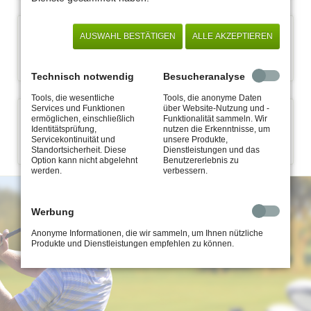
ROOKIEMONTAG
AUSWAHL BESTÄTIGEN
ALLE AKZEPTIEREN
Spiel 10 x am Rookiemontag auf dem Lucia von Reden-Platz,
begleitet durch erfahrene Golfer.
Technisch notwendig
Besucheranalyse
Tools, die wesentliche
Tools, die anonyme Daten
Services und Funktionen
über Website-Nutzung und -
TURNIERGUTSCHEIN
ermöglichen, einschließlich
Funktionalität sammeln. Wir
Identitätsprüfung,
nutzen die Erkenntnisse, um
Spiel 1 x kostenfrei im Turnier "Amigos" und 1 x kostenfrei beim
Servicekontinuität und
unsere Produkte,
Standortsicherheit. Diese
Dienstleistungen und das
After-Work-Turnier.
Option kann nicht abgelehnt
Benutzererlebnis zu
werden.
verbessern.
Werbung
Anonyme Informationen, die wir sammeln, um Ihnen nützliche
Produkte und Dienstleistungen empfehlen zu können.