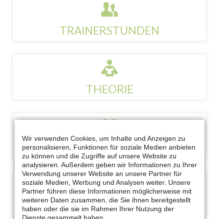
TRAINERSTUNDEN
12 x 30 Minuten Training in der Golfschule des Hamelner
Golfclubs mit unserem Pro.
THEORIE
Du nimmst am Regel & Etikette-Unterricht mit Praxisbezug auf dem
Lucia von Reden-Platz teil.
TRAININGSBÄLLE
Wir verwenden Cookies, um Inhalte und Anzeigen zu
Du profitierst von ca. 1100 kostenlosen Trainingsbällen für die
personalisieren, Funktionen für soziale Medien anbieten
Driving Range .
zu können und die Zugriffe auf unsere Website zu
analysieren. Außerdem geben wir Informationen zu Ihrer
Verwendung unserer Website an unsere Partner für
UMLIMITED
soziale Medien, Werbung und Analysen weiter. Unsere
Partner führen diese Informationen möglicherweise mit
Trainiere während des Kurses so oft Du willst auf Driving Range
weiteren Daten zusammen, die Sie ihnen bereitgestellt
und Übungsgelände.
haben oder die sie im Rahmen Ihrer Nutzung der
Dienste gesammelt haben.